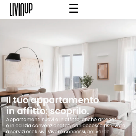
☰
×
Home
Progetto
Community
Why Livinup
IT
EN
/
Il tuo appartamento
in affitto: scoprilo.
Appartamenti nuovi e in affitto, anche arredati
e in edilizia convenzionata*, con accesso riservato
a servizi esclusivi. Vivere connessi, nel verde: