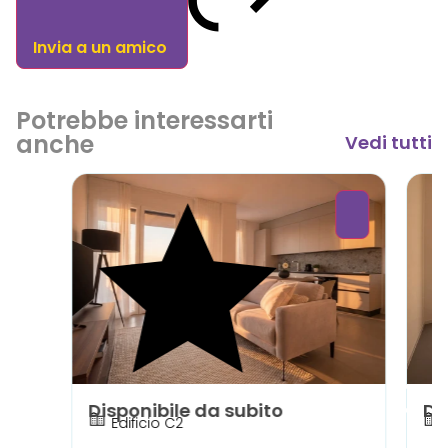
Invia a un amico
Potrebbe interessarti
anche
Vedi tutti
Disponibile da subito
Di
Edificio C2