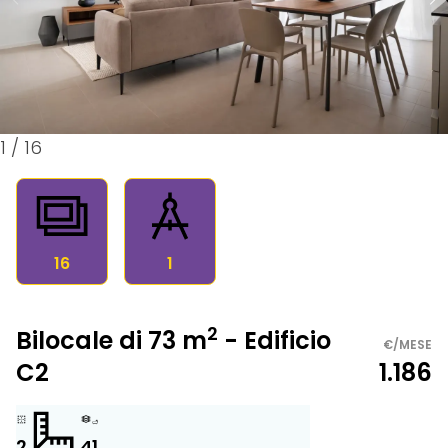
1
/
16
16
1
2
Bilocale di 73 m
- Edificio
€/MESE
C2
1.186
2
4
1