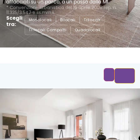
affacciati su un parco, a un passo dalla M1.
* Convenzione urbanistica del 16 aprile 2008 rep. n.
11.335/3.547 e ss.mm.ii.
Scegli
Monolocali
Bilocali
Trilocali
tra:
Trilocali Compatti
Quadrilocali