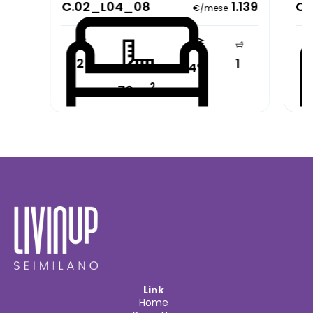
C.02_L04_08
1.139
C.
€/mese
2
1
4°
2
70 m
Parzialmente arredato
Pa
Link
Home