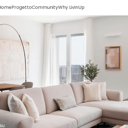
Home
Progetto
Community
Why LivinUp
 su