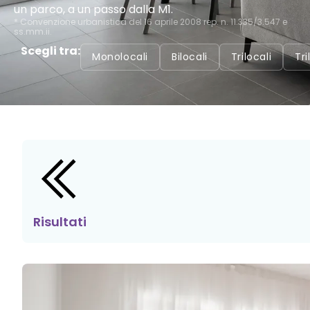
un parco, a un passo dalla M1.
* Convenzione urbanistica del 16 aprile 2008 rep. n. 11.335/3.547 e
ss.mm.ii.
Scegli tra:
Monolocali
Bilocali
Trilocali
Tr
Risultati