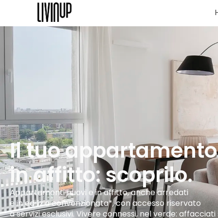
Il tuo appartamento
in affitto: scoprilo.
Appartamenti nuovi e in affitto, anche arredati
e in edilizia convenzionata*, con accesso riservato
a servizi esclusivi. Vivere connessi, nel verde: affacciati