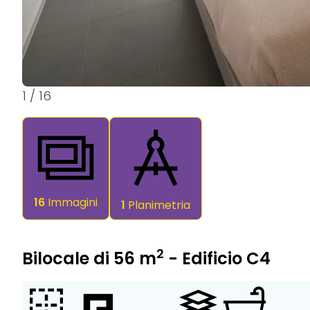
1
/
16
16
Immagini
1
Planimetria
2
Bilocale di 56 m
- Edificio C4