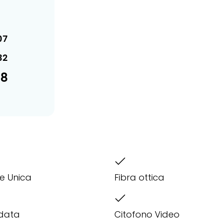
07
32
38
ne Unica
Fibra ottica
ndata
Citofono Video