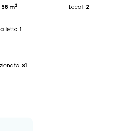
2
56 m
Locali:
2
 letto:
1
zionata:
Sì