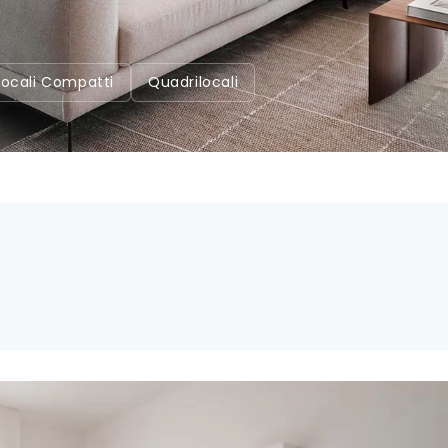
ilocali Compatti
Quadrilocali