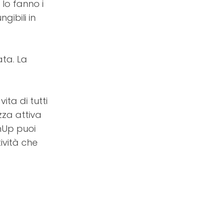
 lo fanno i
gibili in
ata. La
ita di tutti
zza attiva
inUp puoi
ività che