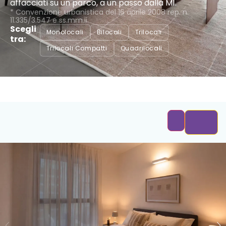
affacciati su un parco, a un passo dalla M1.
* Convenzione urbanistica del 16 aprile 2008 rep. n.
11.335/3.547 e ss.mm.ii.
Scegli
Monolocali
Bilocali
Trilocali
tra:
Trilocali Compatti
Quadrilocali