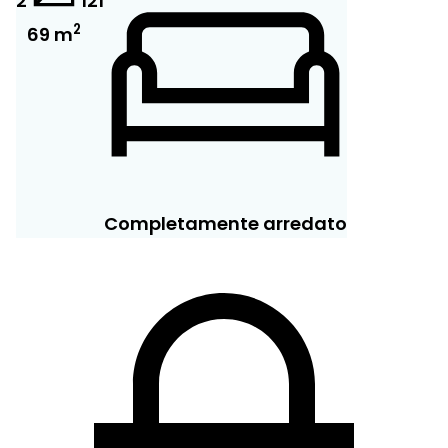
2
12
1
2
69 m
Completamente arredato