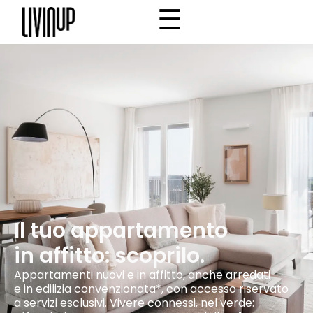
☰
×
Home
Progetto
Community
Why Livinup
IT
EN
/
Il tuo appartamento
in affitto: scoprilo.
Appartamenti nuovi e in affitto, anche arredati
e in edilizia convenzionata*, con accesso riservato
a servizi esclusivi. Vivere connessi, nel verde: