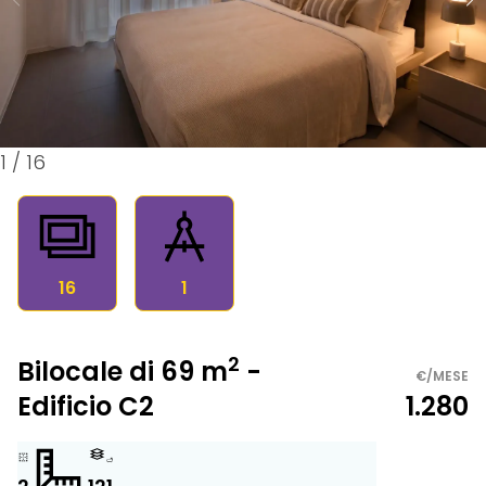
1
/
16
16
1
2
Bilocale di 69 m
-
€/MESE
Edificio C2
1.280