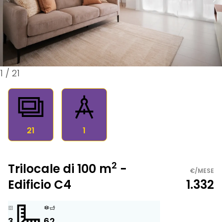
1
/
21
21
1
2
Trilocale di 100 m
-
€/MESE
Edificio C4
1.332
3
6
2