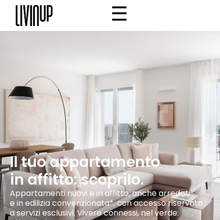
☰
×
Home
Progetto
Community
Why Livinup
IT
EN
/
Il tuo appartamento
in affitto: scoprilo.
Appartamenti nuovi e in affitto, anche arredati
e in edilizia convenzionata*, con accesso riservato
a servizi esclusivi. Vivere connessi, nel verde: