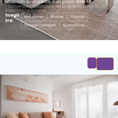
affacciati su un parco, a un passo dalla M1.
* Convenzione urbanistica del 16 aprile 2008 rep. n.
11.335/3.547 e ss.mm.ii.
Scegli
Monolocali
Bilocali
Trilocali
tra:
Trilocali Compatti
Quadrilocali