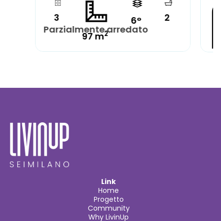
3
2
6°
Parzialmente arredato
2
97 m
Pa
Link
Home
Progetto
Community
Why LivinUp