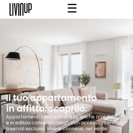
☰
×
Home
Progetto
Community
Why Livinup
IT
EN
/
Il tuo appartamento
in affitto: scoprilo.
Appartamenti nuovi e in affitto, anche arredati
e in edilizia convenzionata*, con accesso riservato
a servizi esclusivi. Vivere connessi, nel verde: