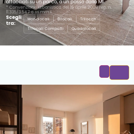
affacciati su un parco, a un passo dalla M1.
* Convenzione urbanistica del 16 aprile 2008 rep. n.
11.335/3.547 e ss.mm.ii.
Scegli
Monolocali
Bilocali
Trilocali
tra:
Trilocali Compatti
Quadrilocali