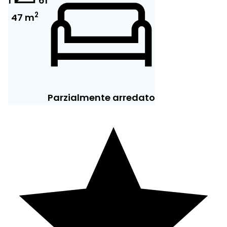
1
6
1
2
47 m
Parzialmente arredato