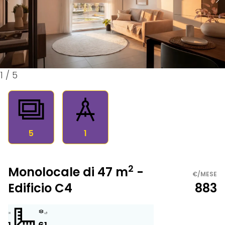
1
/
5
5
1
2
Monolocale di 47 m
-
€/MESE
Edificio C4
883