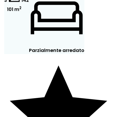
3
14
2
2
101 m
Parzialmente arredato