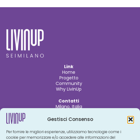
Completamente arredato
Co
Link
Home
Progetto
Community
Why LivinUp
Contatti
Milano, Italia
info@livinupmilano.com
Gestisci Consenso
Per fornire le migliori esperienze, utilizziamo tecnologie come i
ADVISORY & AGENCY​
cookie per memorizzare e/o accedere alle informazioni del