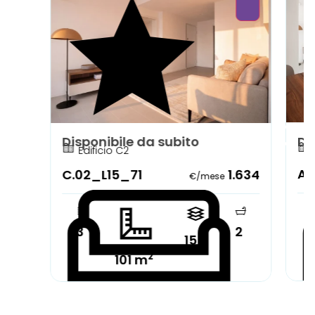
Disponibile da subito
Di
Edificio C2
A.
C.02_L15_71
1.634
€/mese
3
2
15°
2
101 m