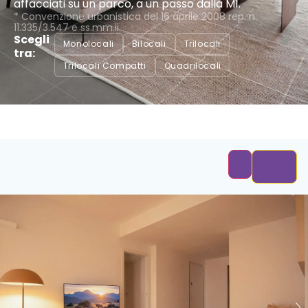
affacciati su un parco, a un passo dalla M1.
* Convenzione urbanistica del 16 aprile 2008 rep. n.
11.335/3.547 e ss.mm.ii.
Scegli
Monolocali
Bilocali
Trilocali
tra:
Trilocali Compatti
Quadrilocali