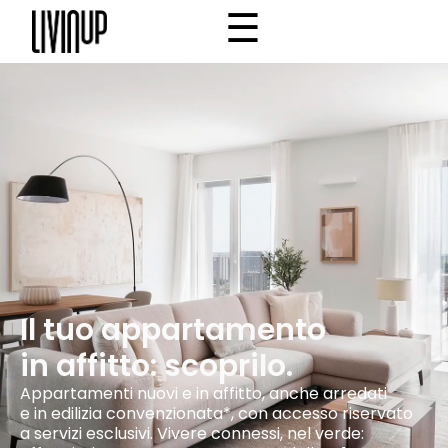
☰
×
Home
Progetto
Community
Why Livinup
IT
EN
/
Il tuo appartamento
in affitto: scoprilo.
Appartamenti nuovi e in affitto, anche arredati
e in edilizia convenzionata*, con accesso riservato
a servizi esclusivi. Vivere connessi, nel verde: