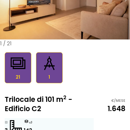
1
/
21
21
1
2
Trilocale di 101 m
-
€/MESE
Edificio C2
1.648