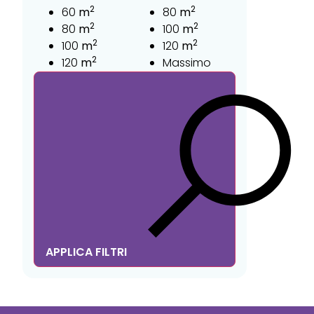
2
2
60
m
80
m
2
2
80
m
100
m
2
2
100
m
120
m
2
120
m
Massimo
APPLICA FILTRI