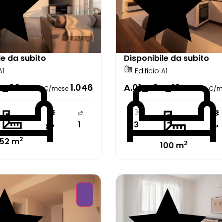
le da subito
Disponibile da subito
A1
Edificio A1
8_30
1.046
A.01_L04_13
€/mese
€/m
1
3
8°
4°
2
52 m
2
100 m
ente arredato
Parzialmente arredato