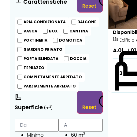
Caratteristiche
Reset
ARIA CONDIZIONATA
BALCONE
VASCA
BOX
CANTINA
Disponibi
Edificio 
PORTINERIA
DOMOTICA
A.01_L0
GIARDINO PRIVATO
PORTA BLINDATA
DOCCIA
TERRAZZO
3
COMPLETAMENTE ARREDATO
PARZIALMENTE ARREDATO
Superficie
Reset
2
(m
)
Completa
2
Minimo
60
m