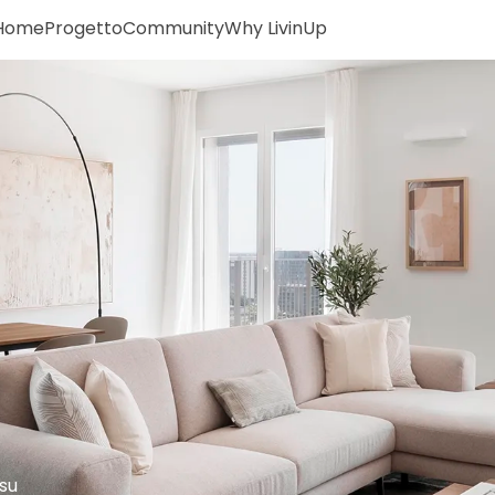
Home
Progetto
Community
Why LivinUp
 su