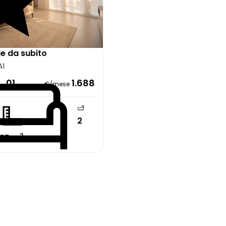
le da subito
A1
1_01
1.688
€/mese
2
1°
2
85 m
mente arredato