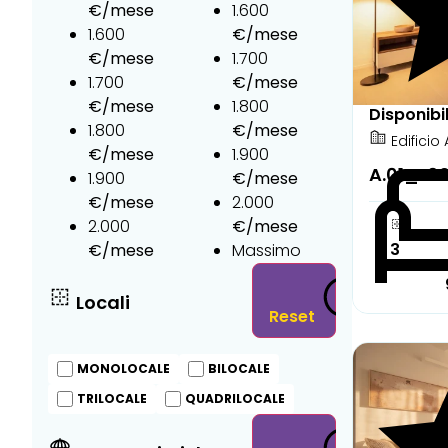
1.600
1.600
1.700
1.700
1.800
Disponibi
1.800
Edificio 
1.900
A.01_L0
1.900
2.000
2.000
3
Massimo
Locali
Reset
Parzialm
MONOLOCALE
BILOCALE
TRILOCALE
QUADRILOCALE