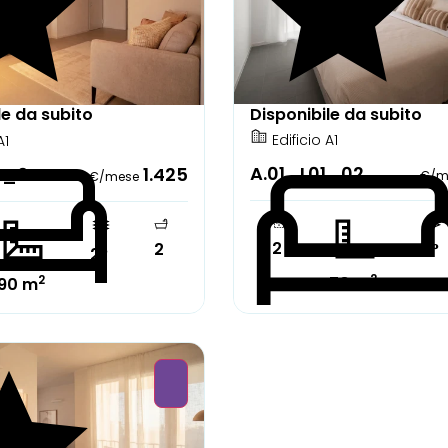
le da subito
Disponibile da subito
Edificio A1
A1
A.01_L01_02
2_04
1.425
€/m
€/mese
2
1°
2
2°
2
2
70 m
90 m
ente arredato
Completamente arreda