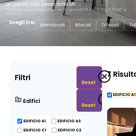
un parco, a un passo dalla M1.
* Convenzione urbanistica del 16 aprile 2008 rep. n. 11.335/3.547 e
ss.mm.ii.
Scegli tra:
Monolocali
Bilocali
Trilocali
Tr
7
Risult
Filtri
Reset
EDIFICIO A1
Edifici
Reset
EDIFICIO A1
EDIFICIO A3
EDIFICIO C1
EDIFICIO C2