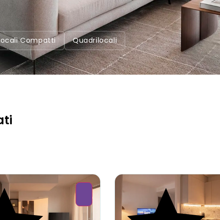
ilocali Compatti
Quadrilocali
ati