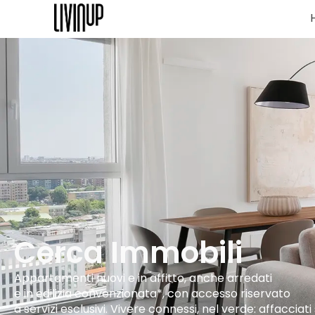
Cerca Immobili
Appartamenti nuovi e in affitto, anche arredati
e in edilizia convenzionata*, con accesso riservato
a servizi esclusivi. Vivere connessi, nel verde: affacciati