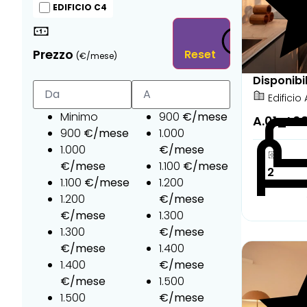
EDIFICIO C4
Prezzo
Reset
(€/mese)
Disponibi
Edificio 
Minimo
900
A.01_L0
900
1.000
1.000
1.100
2
1.100
1.200
1.200
1.300
1.300
Parzialm
1.400
1.400
1.500
1.500