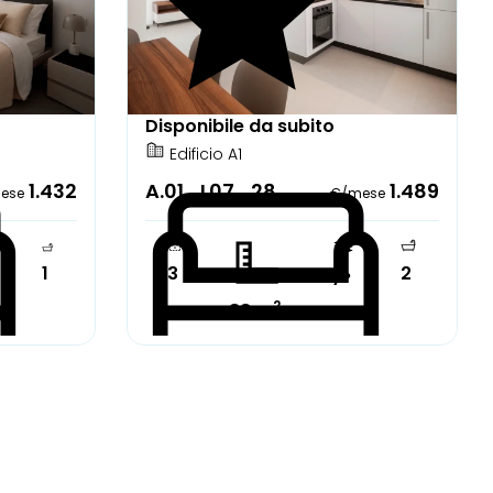
Disponibile da subito
Edificio A1
1.432
A.01_L07_28
1.489
ese
€/mese
1
3
2
7°
2
88 m
to
Completamente arredato