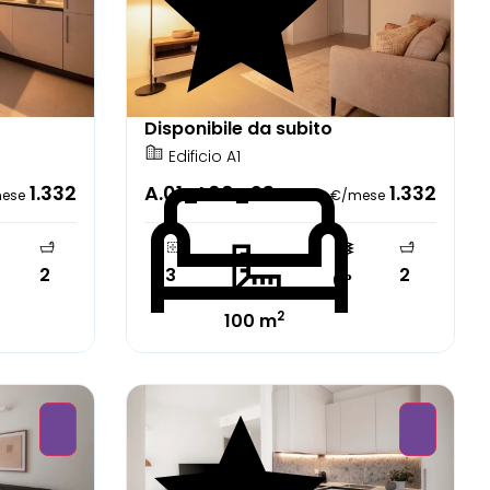
Disponibile da subito
Edificio A1
1.332
A.01_L06_23
1.332
ese
€/mese
2
3
2
6°
2
100 m
Parzialmente arredato